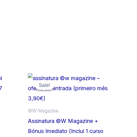
Sale!
Sale!
©️W Magazine
Assinatura ©W Magazine +
Bónus Imediato (Inclui 1 curso