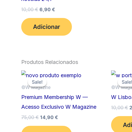
O
O
10,00
€
6,90
€
preço
preço
original
atual
Adicionar
era:
é:
10,00 €.
6,90 €.
Produtos Relacionados
Sale!
Sale!
Sale
Sale
©️W Magazine
©️W Maga
Premium Membership W —
W Lisbo
Acesso Exclusivo W Magazine
10,00
€
p
O
O
75,00
€
14,90
€
o
preço
preço
Adi
e
original
atual