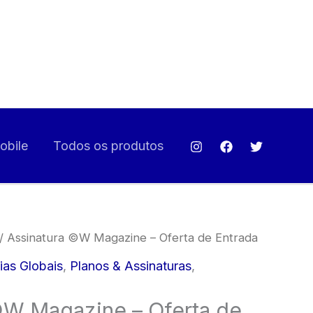
preço
Assinatura
al
atual
©W
é:
Magazine
€.
3,90 €.
–
Oferta
de
bile
Todos os produtos
Entrada
/ Assinatura ©W Magazine – Oferta de Entrada
ias Globais
,
Planos & Assinaturas
,
©W Magazine – Oferta de