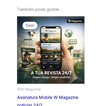
Também pode gostar…
Sale!
Sale!
©️W Magazine
Assinatura Mobile W Magazine
notícias 24/7