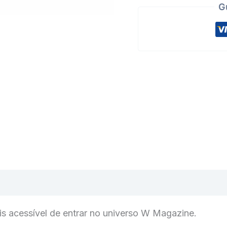
Oferta
G
de
Entrada
s acessível de entrar no universo W Magazine.