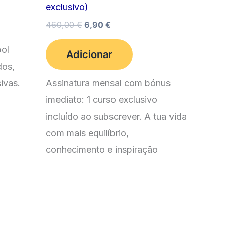
exclusivo)
O
O
460,00
€
6,90
€
preço
preço
original
atual
bol
Adicionar
era:
é:
dos,
460,00 €.
6,90 €.
ivas.
Assinatura mensal com bónus
imediato: 1 curso exclusivo
incluído ao subscrever. A tua vida
com mais equilíbrio,
conhecimento e inspiração