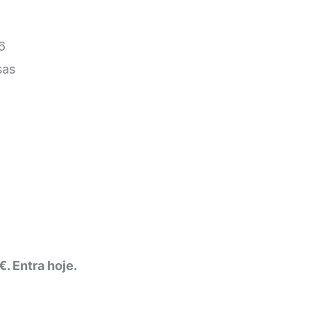
6
sas
. Entra hoje.