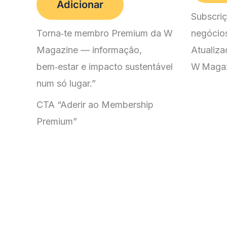
1
Adicionar
era:
é:
Subscriç
75,00 €.
14,90 €.
Torna‑te membro Premium da W
negócios,
Magazine — informação,
Atualiza
bem‑estar e impacto sustentável
W Magaz
num só lugar.”
CTA “Aderir ao Membership
Premium”