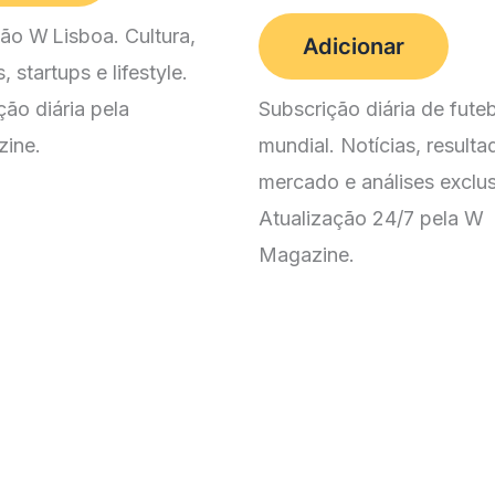
0,00 €.
2,49 €.
preço
preço
original
atual
ão W Lisboa. Cultura,
Adicionar
era:
é:
 startups e lifestyle.
10,00 €.
4,99 €.
ção diária pela
Subscrição diária de fute
ine.
mundial. Notícias, resulta
mercado e análises exclus
Atualização 24/7 pela W
Magazine.