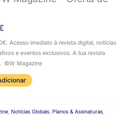
O
€
o
preço
€. Acesso imediato à revista digital, notícias
ativos e eventos exclusivos. A tua revista
nal
atual
go. ©W Magazine
é:
Adicionar
 €.
3,90 €.
ine
,
Notícias Globais
,
Planos & Assinaturas
,