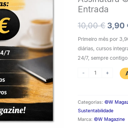
Entrada
O
10,00
€
3,90
preç
Primeiro mês por 3,90
diárias, cursos integr
origi
24/7, sempre conti
era:
Quantidade
-
+
10,00
de
Assinatura
©W
Categorias:
©️W Magaz
Magazine
Sustentabilidade
–
Marca:
©W Magazine