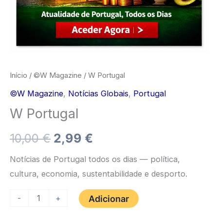
Início
/
©️W Magazine
/ W Portugal
©️W Magazine
,
Notícias Globais
,
Portugal
W Portugal
O
O
10,00
€
2,99
€
preço
preço
Notícias de Portugal todos os dias — política,
cultura, economia, sustentabilidade e desporto.
original
atual
Quantidade
-
+
Adicionar
era:
é:
de