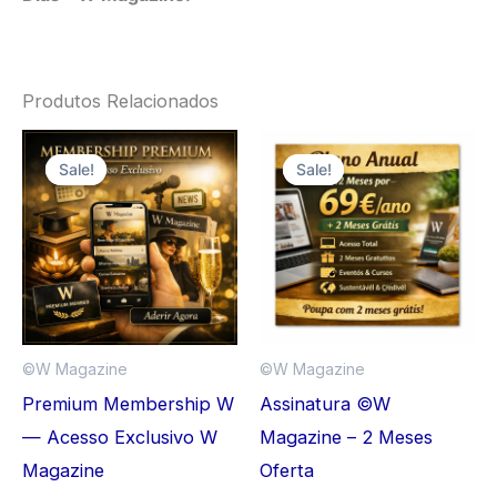
Produtos Relacionados
Sale!
Sale!
Sale!
Sale!
©️W Magazine
©️W Magazine
Premium Membership W
Assinatura ©W
— Acesso Exclusivo W
Magazine – 2 Meses
Magazine
Oferta