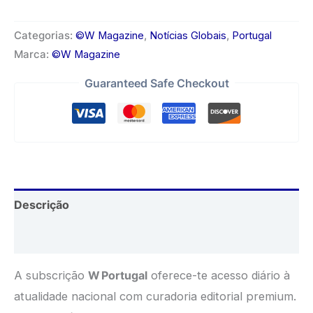
10,00 €.
2,99 €.
W
Portugal
Categorias:
©️W Magazine
,
Notícias Globais
,
Portugal
Marca:
©W Magazine
Guaranteed Safe Checkout
Descrição
Avaliações (0)
A subscrição
W Portugal
oferece-te acesso diário à
atualidade nacional com curadoria editorial premium.