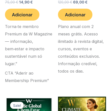
O
O
O
O
75,00
€
14,90
€
120,00
€
69,00
€
preço
preço
preço
preço
original
atual
original
atual
Adicionar
Adicionar
era:
é:
era:
é:
75,00 €.
14,90 €.
120,00 €.
69,00 €.
Torna‑te membro
Plano anual com 2
Premium da W Magazine
meses grátis. Acesso
— informação,
ilimitado à revista digital,
bem‑estar e impacto
cursos, eventos e
sustentável num só
conteúdos exclusivos.
lugar.”
Informação credível,
todos os dias.
CTA “Aderir ao
Membership Premium”
Sale!
Sale!