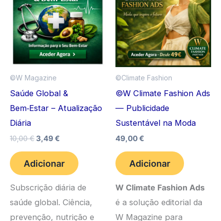
©️W Magazine
©Climate Fashion
Saúde Global &
©W Climate Fashion Ads
Bem‑Estar – Atualização
— Publicidade
Diária
Sustentável na Moda
O
O
10,00
€
3,49
€
49,00
€
preço
preço
original
atual
Adicionar
Adicionar
era:
é:
10,00 €.
3,49 €.
Subscrição diária de
W Climate Fashion Ads
saúde global. Ciência,
é a solução editorial da
prevenção, nutrição e
W Magazine para