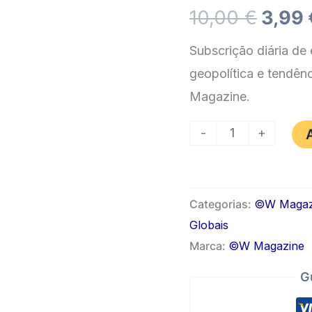
O
10,00
€
3,99
preç
Subscrição diária de
geopolítica e tendênc
origi
Magazine.
era:
Quantidade
-
+
10,00
de
Economia
Internacional
Categorias:
©️W Magaz
–
Globais
Atualização
Marca:
©W Magazine
Diária
G