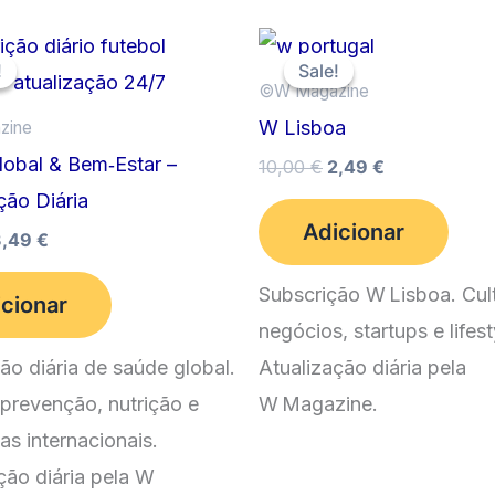
!
!
Sale!
Sale!
©️W Magazine
W Lisboa
zine
lobal & Bem‑Estar –
O
O
10,00
€
2,49
€
preço
preço
ção Diária
original
atual
Adicionar
era:
é:
O
O
3,49
€
10,00 €.
2,49 €.
reço
preço
riginal
atual
Subscrição W Lisboa. Cult
cionar
ra:
é:
negócios, startups e lifest
0,00 €.
3,49 €.
ão diária de saúde global.
Atualização diária pela
 prevenção, nutrição e
W Magazine.
as internacionais.
ção diária pela W