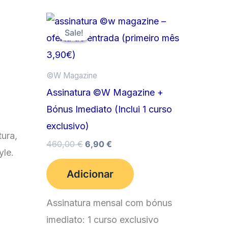
Sale!
Sale!
©️W Magazine
Assinatura ©W Magazine +
Bónus Imediato (Inclui 1 curso
exclusivo)
ura,
O
O
460,00
€
6,90
€
yle.
preço
preço
original
atual
Adicionar
era:
é:
460,00 €.
6,90 €.
Assinatura mensal com bónus
imediato: 1 curso exclusivo