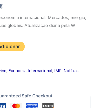
O
€
o
preço
 economia internacional. Mercados, energia,
ias globais. Atualização diária pela W
nal
atual
é:
Adicionar
 €.
3,99 €.
ine
,
Economia Internacional
,
IMF
,
Notícias
uaranteed Safe Checkout