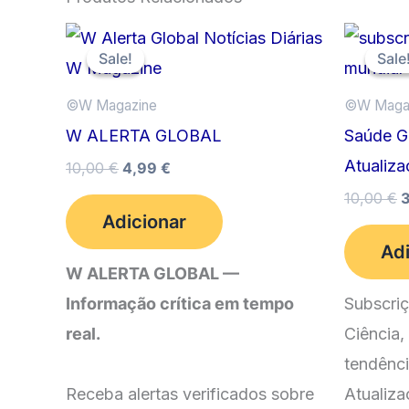
Sale!
Sale!
Sale
Sale
©️W Magazine
©️W Maga
W ALERTA GLOBAL
Saúde G
Atualiza
O
O
10,00
€
4,99
€
preço
preço
10,00
€
original
atual
p
Adicionar
era:
é:
o
10,00 €.
4,99 €.
Adi
e
W ALERTA GLOBAL —
1
Informação crítica em tempo
Subscriç
real.
Ciência,
tendênci
Receba alertas verificados sobre
Atualiza