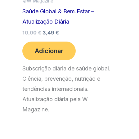
©️W Magazine
Saúde Global & Bem‑Estar –
Atualização Diária
O
O
10,00
€
3,49
€
preço
preço
original
atual
Adicionar
era:
é:
10,00 €.
3,49 €.
Subscrição diária de saúde global.
Ciência, prevenção, nutrição e
tendências internacionais.
Atualização diária pela W
Magazine.