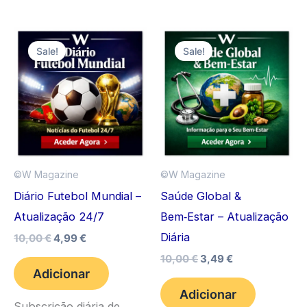
Sale!
Sale!
©️W Magazine
©️W Magazine
Diário Futebol Mundial –
Saúde Global &
Atualização 24/7
Bem‑Estar – Atualização
Diária
O
O
10,00
€
4,99
€
preço
preço
O
O
10,00
€
3,49
€
original
atual
preço
preço
Adicionar
era:
é:
original
atual
10,00 €.
4,99 €.
Adicionar
era:
é:
Subscrição diária de