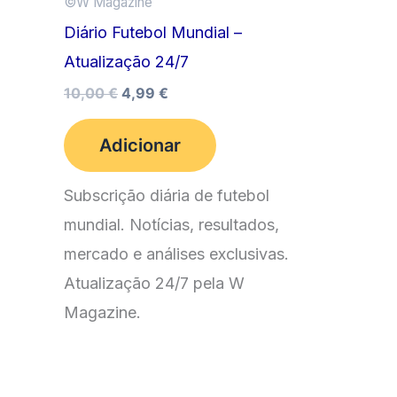
©️W Magazine
Diário Futebol Mundial –
Atualização 24/7
O
O
10,00
€
4,99
€
preço
preço
original
atual
Adicionar
era:
é:
10,00 €.
4,99 €.
Subscrição diária de futebol
mundial. Notícias, resultados,
mercado e análises exclusivas.
Atualização 24/7 pela W
Magazine.