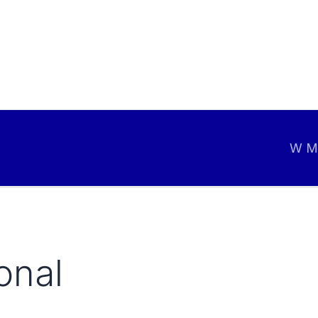
W Mo
©W Magazine
onal